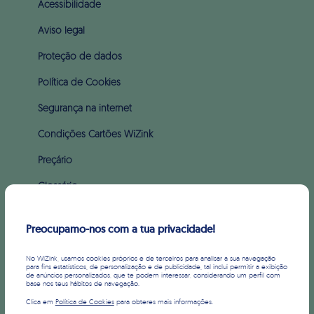
Acessibilidade
Aviso legal
Proteção de dados
Política de Cookies
Segurança na internet
Condições Cartões WiZink
Preçário
Glossário
Apoio ao incumprimento (PARI & PERSI)
Preocupamo-nos com a tua privacidade!
SOBRE WIZINK
No WiZink, usamos cookies próprios e de terceiros para analisar a sua navegação
para fins estatísticos, de personalização e de publicidade, tal inclui permitir a exibição
de anúncios personalizados, que te podem interessar, considerando um perfil com
Sobre nós
base nos teus hábitos de navegação.
Clica em
Política de Cookies
para obteres mais informações.
Imprensa