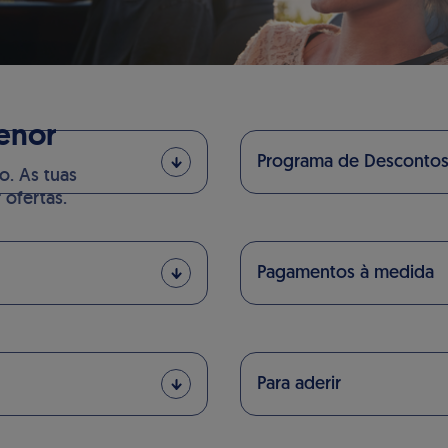
enor
Programa de Desconto
o. As tuas
ofertas.
Pagamentos à medida
Para aderir