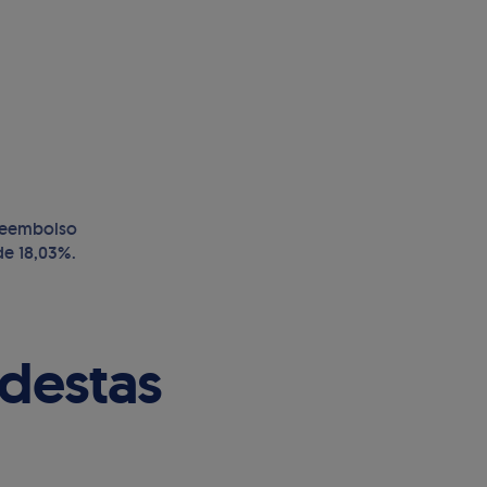
 reembolso
de 18,03%.
destas