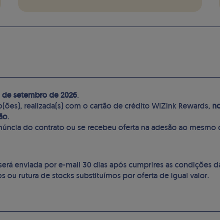
 de setembro de 2026
.
o(ões), realizada(s) com o cartão de crédito WiZink Rewards,
no
ão
.
núncia do contrato ou se recebeu oferta na adesão ao mesmo c
 será enviada por e-mail 30 dias após cumprires as condições 
 ou rutura de stocks substituímos por oferta de igual valor.