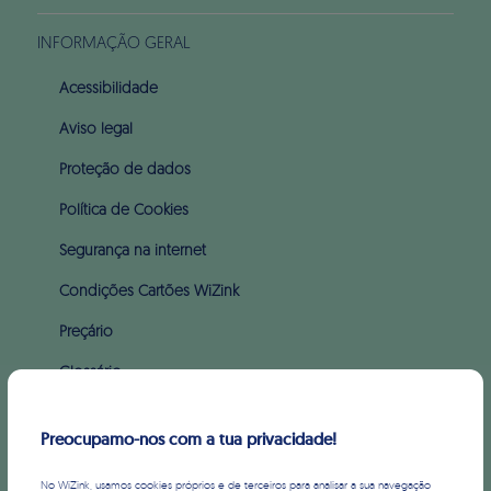
INFORMAÇÃO GERAL
Acessibilidade
Aviso legal
Proteção de dados
Política de Cookies
Segurança na internet
Condições Cartões WiZink
Preçário
Glossário
Apoio ao incumprimento (PARI & PERSI)
Preocupamo-nos com a tua privacidade!
SOBRE WIZINK
No WiZink, usamos cookies próprios e de terceiros para analisar a sua navegação