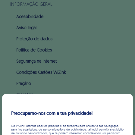
INFORMAÇÃO GERAL
Acessibilidade
Aviso legal
Proteção de dados
Política de Cookies
Segurança na internet
Condições Cartões WiZink
Preçário
Glossário
Apoio ao incumprimento (PARI & PERSI)
Preocupamo-nos com a tua privacidade!
SOBRE WIZINK
No WiZink, usamos cookies próprios e de terceiros para analisar a sua navegação
para fins estatísticos, de personalização e de publicidade, tal inclui permitir a exibição
de anúncios personalizados, que te podem interessar, considerando um perfil com
Sobre nós