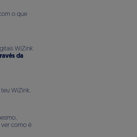
 com o que
gitais WiZink
ravés da
 teu WiZink.
mesmo,
s ver como é