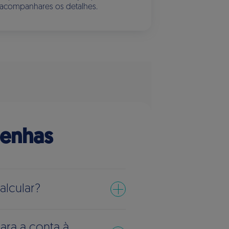
acompanhares os detalhes.
tenhas
lcular?
ra a conta à