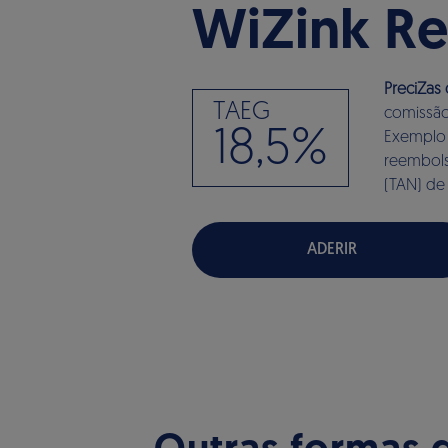
WiZink R
PreciZas
TAEG
comissão
18,5%
Exemplo 
reembols
(TAN) de
ADERIR