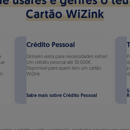
e usares e gerires o te
Cartão WiZink
Crédito Pessoal
e
Dinheiro extra para necessidades extras!
P
que
Um crédito pessoal até 30.000€.
d
Disponível para quem tem um cartão
p
em
WiZink.
d
S
Sabe mais sobre Crédito Pessoal
R