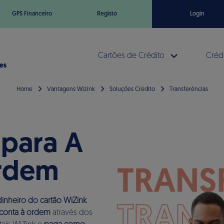
GPS Financeiro
Registo
Login
Cartões de Crédito
Crédi
Home
Vantagens Wizink
Soluções Crédito
Transferências
 para A
rdem
dinheiro do cartão WiZink
 conta à ordem
através dos