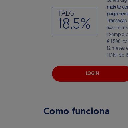
canais dig
mais te c
TAEG
pagamento
18,5%
Transação 
fixas mens
Exemplo pa
€ 1.500, 
12 meses e
(TAN) de 1
LOGIN
Como funciona