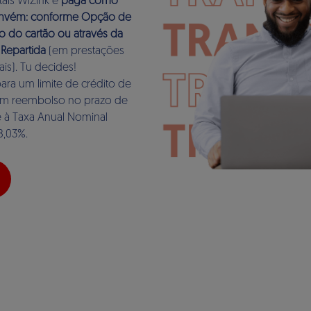
itais WiZink e
paga como
onvém: conforme Opção de
 do cartão ou através da
Repartida
(em prestações
ais). Tu decides!
ra um limite de crédito de
com reembolso no prazo de
 à Taxa Anual Nominal
8,03%.