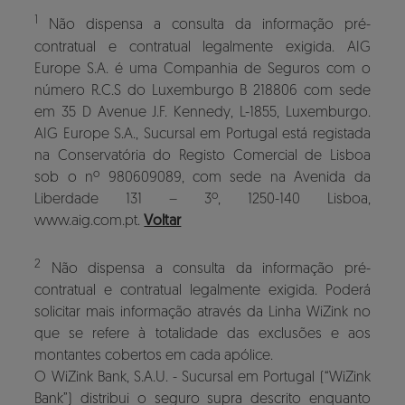
1
Não dispensa a consulta da informação pré-
contratual e contratual legalmente exigida. AIG
Europe S.A. é uma Companhia de Seguros com o
número R.C.S do Luxemburgo B 218806 com sede
em 35 D Avenue J.F. Kennedy, L-1855, Luxemburgo.
AIG Europe S.A., Sucursal em Portugal está registada
na Conservatória do Registo Comercial de Lisboa
sob o nº 980609089, com sede na Avenida da
Liberdade 131 – 3º, 1250-140 Lisboa,
www.aig.com.pt.
Voltar
2
Não dispensa a consulta da informação pré-
contratual e contratual legalmente exigida. Poderá
solicitar mais informação através da Linha WiZink no
que se refere à totalidade das exclusões e aos
montantes cobertos em cada apólice.
O WiZink Bank, S.A.U. - Sucursal em Portugal (“WiZink
Bank”) distribui o seguro supra descrito enquanto