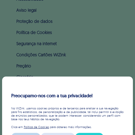
Aviso legal
Proteção de dados
Política de Cookies
Segurança na internet
Condições Cartões WiZink
Preçário
Glossário
Apoio ao incumprimento (PARI & PERSI)
Preocupamo-nos com a tua privacidade!
SOBRE WIZINK
No WiZink, usamos cookies próprios e de terceiros para analisar a sua navegação
para fins estatísticos, de personalização e de publicidade, tal inclui permitir a exibição
de anúncios personalizados, que te podem interessar, considerando um perfil com
Sobre nós
base nos teus hábitos de navegação.
Clica em
Política de Cookies
para obteres mais informações.
Imprensa