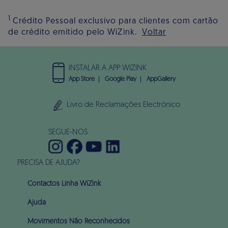
1
Crédito Pessoal exclusivo para clientes com cartão
de crédito emitido pelo WiZink.
Voltar
INSTALAR A APP WIZINK
App Store
Google Play
AppGallery
Livro de Reclamações Electrónico
SEGUE-NOS
PRECISA DE AJUDA?
Contactos Linha WiZink
Ajuda
Movimentos Não Reconhecidos