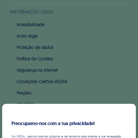
INFORMAÇÃO GERAL
Acessibilidade
Aviso legal
Proteção de dados
Política de Cookies
Segurança na internet
Condições Cartões WiZink
Preçário
Glossário
Apoio ao incumprimento (PARI & PERSI)
Preocupamo-nos com a tua privacidade!
SOBRE WIZINK
No WiZink, usamos cookies próprios e de terceiros para analisar a sua navegação