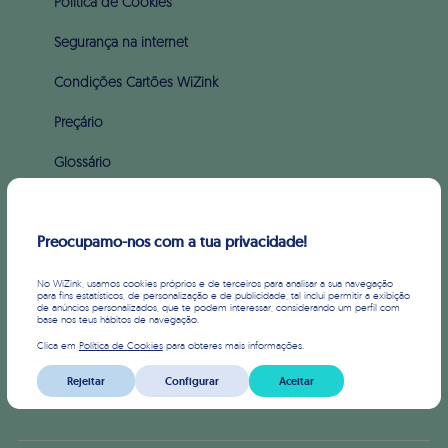
Política de Cookies
Segurança na internet
Condições Cartões WiZink
Preçário
Glossário
Apoio ao incumprimento (PARI & PERSI)
Preocupamo-nos com a tua privacidade!
SOBRE WIZINK
No WiZink, usamos cookies próprios e de terceiros para analisar a sua navegação
Sobre nós
para fins estatísticos, de personalização e de publicidade, tal inclui permitir a exibição
de anúncios personalizados, que te podem interessar, considerando um perfil com
base nos teus hábitos de navegação.
Imprensa
Clica em
Política de Cookies
para obteres mais informações.
Informação Financeira
Rejeitar
Configurar
Aceitar