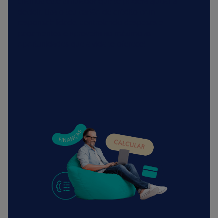
criámos este simulador que te poderá ajudar a
decidir. Usa o teu cartão de crédito com
responsabilidade, controlando despesas e
pagamentos e aproveita ao máximo as
oportunidades que a vida te oferece!