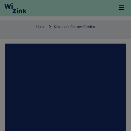
☰
Home
Simulador Cartoes Credito
Simulador de Cartões
de Crédito do WiZink
Com o teu cartão de crédito podes sempre
considerar infinitas possibilidades, mas tendo sempre
em conta a tua capacidade e disponibilidade
financeira.​
Para que possas escolher, em cada momento, a
melhor opção de pagamento para o teu cartão,