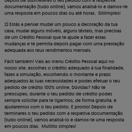
Depois de submeteres o teu pedido com a respetiva
documentação (tudo online), vamos analisá-lo e damos-te
uma resposta em poucos dias ou até horas. Siiiiimples!
2) Estás a pensar mudar um pouco a decoração da tua
casa, mudar alguns móveis, alguns têxteis, mas precisas
de um Crédito Pessoal que te ajude a fazer estas
mudanças e te permita depois pagar com uma prestação
adequada aos teus rendimentos mensais.
Fácil também! Vais ao menu Crédito Pessoal aqui no
nosso site, escolhes o crédito adequado à tua finalidade,
fazes a simulação, escolhendo o montante e prazo
adequados às tuas necessidades e podes efetuar o teu
pedido de crédito 100% online. Dúvidas? Não te
preocupes, durante o teu pedido de crédito podes
sempre solicitar para te ligarmos, de forma gratuita, e
ajudaremos com o teu pedido. E pronto! Depois de
terminares o teu pedido com a respetiva documentação
(tudo online), vamos analisá-lo e damos-te uma resposta
em poucos dias. Muiiiito simples!