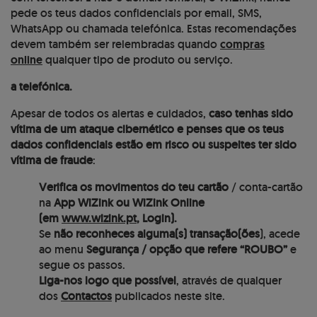
pede os teus dados confidenciais por email, SMS,
WhatsApp ou chamada telefónica. Estas recomendações
devem também ser relembradas quando
compras
online
qualquer tipo de produto ou serviço.
a telefónica.
Apesar de todos os alertas e cuidados,
caso tenhas sido
vítima de um ataque cibernético e penses que os teus
dados confidenciais estão em risco ou suspeites ter sido
vítima de fraude
:
Verifica os movimentos do teu cartão
/ conta-cartão
na
App WiZink ou WiZink Online
(em
www.wizink.pt
, Login).
Se
não reconheces alguma(s) transação(ões
), acede
ao menu
Segurança / opção que refere “ROUBO”
e
segue os passos.
Liga-nos logo que possível
, através de qualquer
dos
Contactos
publicados neste site.