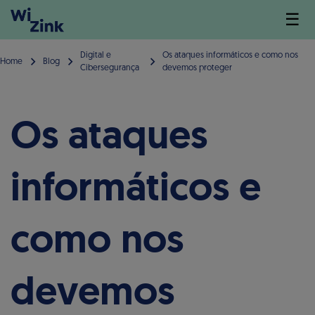
☰
Digital e
Os ataques informáticos e como nos
Home
Blog
Cibersegurança
devemos proteger
Os ataques
informáticos e
como nos
devemos