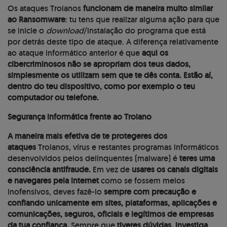
Os ataques Troianos
funcionam de maneira muito similar
ao Ransomware
: tu tens que realizar alguma ação para que
se inicie o
download
/instalação do programa que está
por detrás deste tipo de ataque. A diferença relativamente
ao ataque informático anterior é que
aqui os
cibercriminosos não se apropriam dos teus dados,
simplesmente os utilizam sem que te dês conta. Estão aí,
dentro do teu dispositivo, como por exemplo o teu
computador ou telefone.
Segurança informática frente ao Troiano
A maneira mais efetiva de te protegeres dos
ataques
Troianos, vírus e restantes programas informáticos
desenvolvidos pelos delinquentes (malware) é
teres uma
consciência antifraude.
Em vez de
usares os canais digitais
e
navegares pela internet
como se fossem meios
inofensivos, deves fazê-lo
sempre com precaução e
confiando unicamente em sites, plataformas, aplicações e
comunicações, seguros, oficiais e legítimos de empresas
da tua confiança.
Sempre que
tiveres dúvidas, investiga