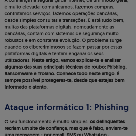
A confiança na segurança da Internet, de um modo geral,
é muito elevada: comunicamos, fazemos compras,
contratamos serviços, fazemos operações bancárias,
desde simples consultas a transações. E está tudo bem,
muitas das plataformas digitais, nomeadamente as
bancárias, contam com sistemas de segurança muito
robustos e em constante evolução. O problema surge
quando os cibercrimimosos se fazem passar por essas
plataformas digitais e tentam enganar os seus
utilizadores.
Neste artigo, vamos explicar-te e analisar
algumas das suas principais técnicas de roubo: Phishing,
Ransomware e Troiano. Conhece tudo neste artigo. É
sempre possível protegeres-te, desde que estejas bem
informado e atento.
Ataque informático 1: Phishing
O seu funcionamento é muito simples:
os delinquentes
recriam um site de confiança
,
mas que é falso, enviam-te
uma mensagem - por email, SMS ou WhatsApp
-