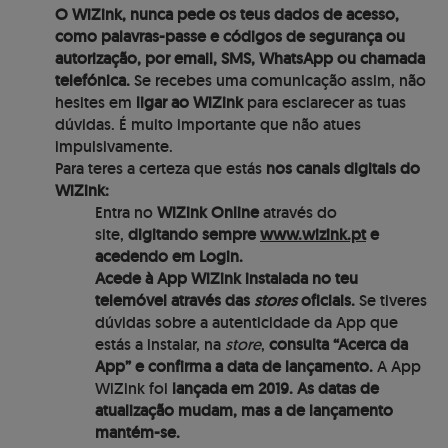
O WiZink, nunca pede os teus dados de acesso,
como palavras-passe e códigos de segurança ou
autorização, por email, SMS, WhatsApp ou chamada
telefónica.
Se recebes uma comunicação assim, não
hesites em
ligar ao WiZink
para esclarecer as tuas
dúvidas. É muito importante que não atues
impulsivamente.
Para teres a certeza que estás
nos canais digitais do
WiZink:
Entra no
WiZink Online
através do
site,
digitando sempre
www.wizink.pt
e
acedendo em Login.
Acede à App WiZink instalada no teu
telemóvel através das
stores
oficiais.
Se tiveres
dúvidas sobre a autenticidade da App que
estás a instalar, na
store
,
consulta “Acerca da
App” e confirma a data de lançamento.
A App
WiZink foi
lançada em 2019.
As datas de
atualização mudam, mas a de lançamento
mantém-se.