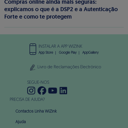
Compras online ainda mais seguras:
explicamos o que é a DSP2 e a Autenticação
Forte e como te protegem
INSTALAR A APP WIZINK
App Store
Google Play
AppGallery
Livro de Reclamações Electrónico
SEGUE-NOS
PRECISA DE AJUDA?
Contactos Linha WiZink
Ajuda