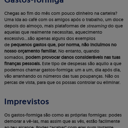
Chegas ao fim do mês com pouco dinheiro na carteira?
Uma ida ao café com os amigos após o trabalho, um doce
depois do almoço, mais plataformas de
streaming
do que
aquelas que realmente necessitas, aquecimento
excessivo…são apenas alguns dos exemplos
de
pequenos gastos que, por norma, não incluímos no
nosso orçamento familiar.
No entanto, quando
somados,
podem provocar danos consideráveis nas tuas
finanças pessoais.
Este tipo de despesas são aquilo a que
podemos chamar gastos-formiga: um a um, dia após dia,
vão arranhando os números das tuas poupanças. Não os
percas de vista, para que os possas controlar ou eliminar.
Imprevistos
Os gastos-formiga são como as próprias formigas: podes
demorar a vê-las, mas assim que as vês, estão facilmente
ao teu alcance. Podes “acabar” com elas num instante.