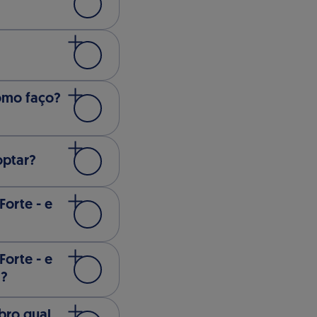
omo faço?
optar?
orte - e
orte - e
l?
bro qual