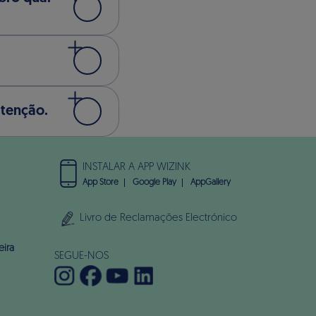
atenção.
INSTALAR A APP WIZINK
App Store
Google Play
AppGallery
Livro de Reclamações Electrónico
eira
SEGUE-NOS