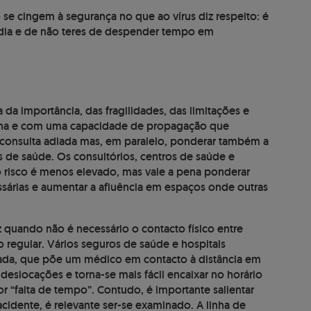
o se cingem à segurança no que ao vírus diz respeito: é
 dia e de não teres de despender tempo em
da importância, das fragilidades, das limitações e
acina e com uma capacidade de propagação que
consulta adiada mas, em paralelo, ponderar também a
 de saúde. Os consultórios, centros de saúde e
o risco é menos elevado, mas vale a pena ponderar
ssárias e aumentar a afluência em espaços onde outras
az quando não é necessário o contacto físico entre
egular. Vários seguros de saúde e hospitais
tada, que põe um médico em contacto à distância em
deslocações e torna-se mais fácil encaixar no horário
or “falta de tempo”. Contudo, é importante salientar
idente, é relevante ser-se examinado. A linha de