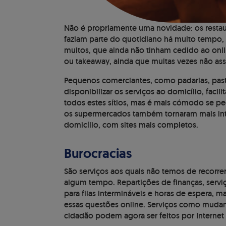
Não é propriamente uma novidade: os restaur
faziam parte do quotidiano há muito tempo,
muitos, que ainda não tinham cedido ao onl
ou takeaway, ainda que muitas vezes não as
Pequenos comerciantes, como padarias, past
disponibilizar os serviços ao domicílio, facil
todos estes sítios, mas é mais cómodo se pe
os supermercados também tornaram mais intu
domicílio, com sites mais completos.
Burocracias
São serviços aos quais não temos de recorr
algum tempo. Repartições de finanças, serv
para filas intermináveis e horas de espera, ma
essas questões online. Serviços como muda
cidadão podem agora ser feitos por Internet 