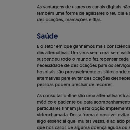
As vantagens de usares os canais digitais nã
também uma forma de agilizares o teu dia a
deslocações, marcações e filas.
Saúde
É o setor em que ganhámos mais consciência 
das alternativas. Um vírus sem cura, sem v
suspendeu todo o mundo faz repensar cada 
necessidade de deslocações para os serviços
hospitais são provavelmente os sítios onde 
alternativas para evitar deslocações desnece
pessoas podem precisar de recorrer.
As consultas online são uma alternativa efic
médico e paciente ou para acompanhamento r
particulares tinham já esta opção implemen
videochamada. Desta forma é possível evitar 
algo essencial que, muitas vezes, é adiado p
que nos casos de alguma doença aguda ou ac