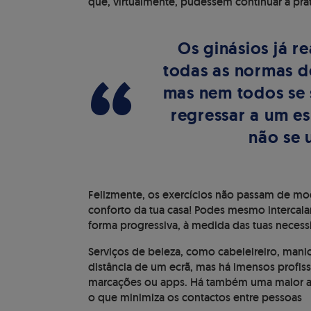
que, virtualmente, pudessem continuar a prat
Os ginásios já r
“
todas as normas d
mas nem todos se 
regressar a um e
não se 
Felizmente, os exercícios não passam de moda
conforto da tua casa! Podes mesmo intercala
forma progressiva, à medida das tuas neces
Serviços de beleza, como cabeleireiro, manic
distância de um ecrã, mas há imensos profis
marcações ou apps. Há também uma maior aber
o que minimiza os contactos entre pessoas