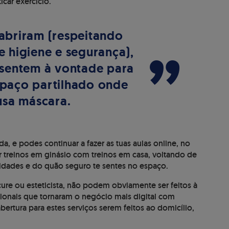
icar exercício.
eabriram (respeitando
”
e higiene e segurança),
sentem à vontade para
spaço partilhado onde
usa máscara.
, e podes continuar a fazer as tuas aulas online, no
r treinos em ginásio com treinos em casa, voltando de
sidades e do quão seguro te sentes no espaço.
ure ou esteticista, não podem obviamente ser feitos à
sionais que tornaram o negócio mais digital com
tura para estes serviços serem feitos ao domicílio,