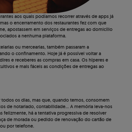
antes aos quais podíamos recorrer através de apps já
 mas o encerramento dos restaurantes fez com que
ine, apostassem em serviços de entregas ao domicílio
sociados a nenhuma plataforma.
elarias ou mercearias, também passaram a
itando o confinamento. Hoje já é possível voltar a
dires e receberes as compras em casa. Os híperes e
itivos e mais fáceis as condições de entregas ao
er todos os dias, mas que, quando temos, consomem
iços de notariado, contabilidade… A memória leva-nos
s felizmente, há a tentativa progressiva de resolver
nça de morada ou pedido de renovação do cartão de
ou por telefone.