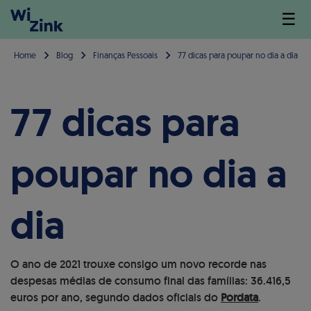
☰
Home
Blog
Finanças Pessoais
77 dicas para poupar no dia a dia
77 dicas para
poupar no dia a
dia
O ano de 2021 trouxe consigo um novo recorde nas
despesas médias de consumo final das famílias: 36.416,5
euros por ano, segundo dados oficiais do
Pordata
.