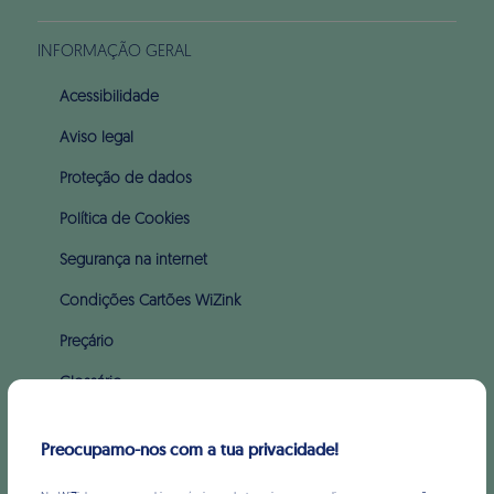
INFORMAÇÃO GERAL
Acessibilidade
Aviso legal
Proteção de dados
Política de Cookies
Segurança na internet
Condições Cartões WiZink
Preçário
Glossário
Apoio ao incumprimento (PARI & PERSI)
Preocupamo-nos com a tua privacidade!
SOBRE WIZINK