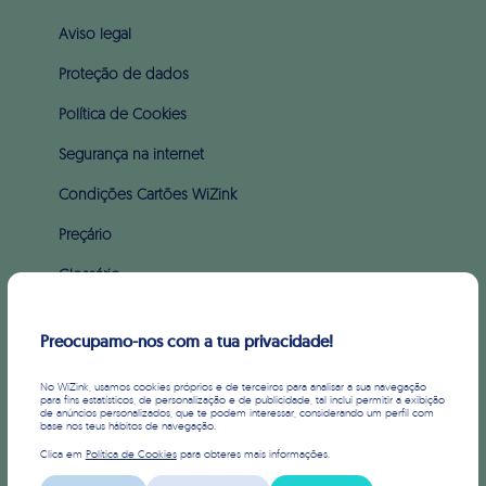
Aviso legal
Proteção de dados
Política de Cookies
Segurança na internet
Condições Cartões WiZink
Preçário
Glossário
Apoio ao incumprimento (PARI & PERSI)
Preocupamo-nos com a tua privacidade!
SOBRE WIZINK
No WiZink, usamos cookies próprios e de terceiros para analisar a sua navegação
para fins estatísticos, de personalização e de publicidade, tal inclui permitir a exibição
de anúncios personalizados, que te podem interessar, considerando um perfil com
Sobre nós
base nos teus hábitos de navegação.
Clica em
Política de Cookies
para obteres mais informações.
Imprensa