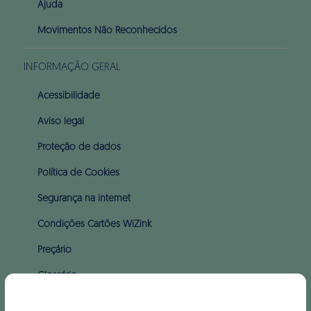
Ajuda
Movimentos Não Reconhecidos
INFORMAÇÃO GERAL
Acessibilidade
Aviso legal
Proteção de dados
Política de Cookies
Segurança na internet
Condições Cartões WiZink
Preçário
Glossário
Apoio ao incumprimento (PARI & PERSI)