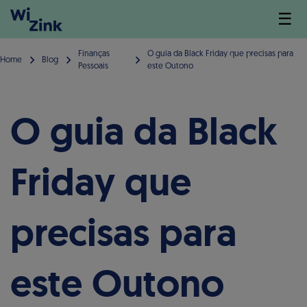
☰
Finanças
O guia da Black Friday que precisas para
Home
Blog
Pessoais
este Outono
O guia da Black
Friday que
precisas para
este Outono