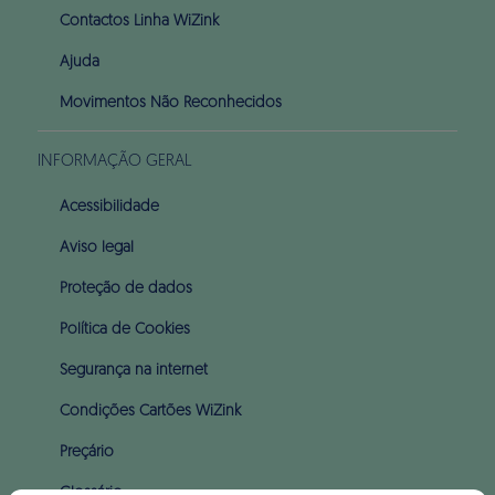
Contactos Linha WiZink
Ajuda
Movimentos Não Reconhecidos
INFORMAÇÃO GERAL
Acessibilidade
Aviso legal
Proteção de dados
Política de Cookies
Segurança na internet
Condições Cartões WiZink
Preçário
Glossário