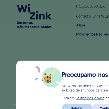
PRECISA DE AJUDA?
Contactos Linha WiZi
Ajuda
Movimentos Não Rec
Preocupamo-nos c
No WiZink, usamos cookies própr
exibição de anúncios personal
Clica em
Política de Cookies
pa
Rejeitar
Confi