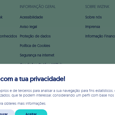
INFORMAÇÃO GERAL
SOBRE WIZINK
nk
Acessibilidade
Sobre nós
Aviso legal
Imprensa
onhecidos
Proteção de dados
Informação Financ
Política de Cookies
Segurança na internet
Condições Cartões WiZink
Preçário
om a tua privacidade!
Glossário
ios e de terceiros para analisar a sua navegação para fins estatísticos, 
Apoio ao incumprimento (PARI & PERSI)
izados, que te podem interessar, considerando um perfil com base nos
ra obteres mais informações.
gurar
Aceitar