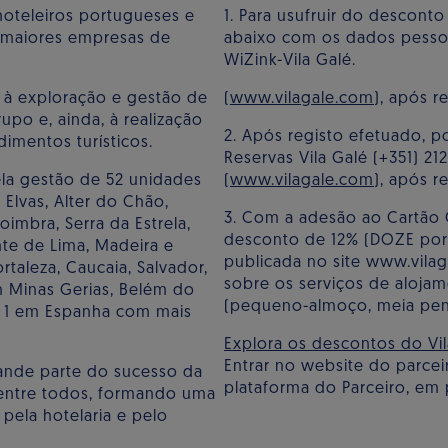
hoteleiros portugueses e
1. Para usufruir do desconto
0 maiores empresas de
abaixo com os dados pessoa
WiZink-Vila Galé.
e à exploração e gestão de
(
www.vilagale.com
), após 
upo e, ainda, à realização
2. Após registo efetuado, p
imentos turísticos.
Reservas Vila Galé (+351) 21
ela gestão de 52 unidades
(
www.vilagale.com
), após 
, Elvas, Alter do Chão,
3. Com a adesão ao Cartão C
 Coimbra, Serra da Estrela,
desconto de 12% (DOZE por 
nte de Lima, Madeira e
publicada no site www.vila
ortaleza, Caucaia, Salvador,
sobre os serviços de aloja
 Minas Gerias, Belém do
(pequeno-almoço, meia pens
e 1 em Espanha com mais
Explora os descontos do Vil
Entrar no website do parceir
ande parte do sucesso da
plataforma do Parceiro, em 
e entre todos, formando uma
pela hotelaria e pelo