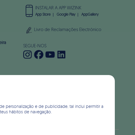
INSTALAR A APP WIZINK
App Store
Google Play
AppGallery
Livro de Reclamações Electrónico
eira
SEGUE-NOS
de personalização e de publicidade, tal inclui permitir a
 teus hábitos de navegação.