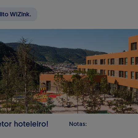
ito WiZink.
tor hoteleiro!
Notas: