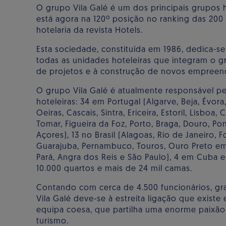
O grupo Vila Galé é um dos principais grupos 
está agora na 120º posição no ranking das 20
hotelaria da revista Hotels.
Esta sociedade, constituída em 1986, dedica-s
todas as unidades hoteleiras que integram o gr
de projetos e à construção de novos empreend
O grupo Vila Galé é atualmente responsável p
hoteleiras: 34 em Portugal (Algarve, Beja, Évora
Oeiras, Cascais, Sintra, Ericeira, Estoril, Lisboa,
Tomar, Figueira da Foz, Porto, Braga, Douro, Po
Açores), 13 no Brasil (Alagoas, Rio de Janeiro, F
Guarajuba, Pernambuco, Touros, Ouro Preto em
Pará, Angra dos Reis e São Paulo), 4 em Cuba 
10.000 quartos e mais de 24 mil camas.
Contando com cerca de 4.500 funcionários, gr
Vila Galé deve-se à estreita ligação que exist
equipa coesa, que partilha uma enorme paixão 
turismo.