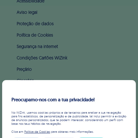
Acessibilidade
Aviso legal
Proteção de dados
Política de Cookies
Segurança na internet
Condições Cartões WiZink
Preçário
Glossário
Apoio ao incumprimento (PARI & PERSI)
Preocupamo-nos com a tua privacidade!
SOBRE WIZINK
No WiZink, usamos cookies próprios e de terceiros para analisar a sua navegação
para fins estatísticos, de personalização e de publicidade, tal inclui permitir a exibição
de anúncios personalizados, que te podem interessar, considerando um perfil com
Sobre nós
base nos teus hábitos de navegação.
Clica em
Política de Cookies
para obteres mais informações.
Imprensa