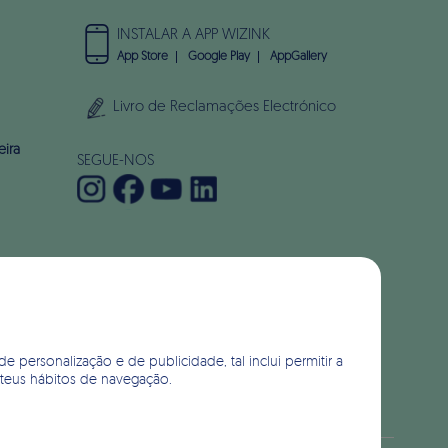
INSTALAR A APP WIZINK
App Store
Google Play
AppGallery
Livro de Reclamações Electrónico
eira
SEGUE-NOS
de personalização e de publicidade, tal inclui permitir a
 teus hábitos de navegação.