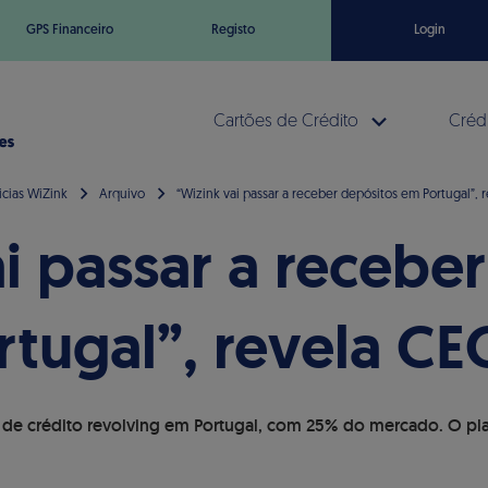
GPS Financeiro
Registo
Login
Cartões de Crédito
Crédi
icias WiZink
Arquivo
“Wizink vai passar a receber depósitos em Portugal”, 
i passar a recebe
tugal”, revela CE
 de crédito revolving em Portugal, com 25% do mercado. O plan