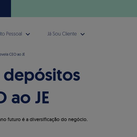
to Pessoal
Já Sou Cliente
revela CEO ao JE
r depósitos
O ao JE
o futuro é a diversificação do negócio.