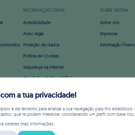
INFORMAÇÃO GERAL
SOBRE WIZINK
nk
Acessibilidade
Sobre nós
Aviso legal
Imprensa
onhecidos
Proteção de dados
Informação Financ
Política de Cookies
Segurança na internet
Condições Cartões WiZink
Preçário
om a tua privacidade!
Glossário
ios e de terceiros para analisar a sua navegação para fins estatísticos, 
Apoio ao incumprimento (PARI & PERSI)
izados, que te podem interessar, considerando um perfil com base nos
ra obteres mais informações.