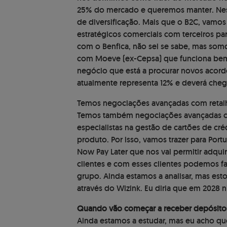
25% do mercado e queremos manter. Nest
de diversificação. Mais que o B2C, vamo
estratégicos comerciais com terceiros p
com o Benfica, não sei se sabe, mas som
com Moeve (ex-Cepsa) que funciona bem
negócio que está a procurar novos acord
atualmente representa 12% e deverá che
Temos negociações avançadas com retalh
Temos também negociações avançadas 
especialistas na gestão de cartões de cré
produto. Por isso, vamos trazer para Por
Now Pay Later que nos vai permitir adquir
clientes e com esses clientes podemos fa
grupo. Ainda estamos a analisar, mas es
através do Wizink. Eu diria que em 2028 
Quando vão começar a receber depósito
Ainda estamos a estudar, mas eu acho que