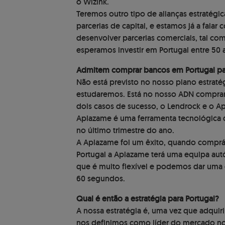
o Wizink.
Teremos outro tipo de alianças estratégic
parcerias de capital, e estamos já a falar
desenvolver parcerias comerciais, tal c
esperamos investir em Portugal entre 50 
Admitem comprar bancos em Portugal pa
Não está previsto no nosso plano estrat
estudaremos. Está no nosso ADN comprar 
dois casos de sucesso, o Lendrock e o Ap
Aplazame é uma ferramenta tecnológica 
no último trimestre do ano.
A Aplazame foi um êxito, quando comprá
Portugal a Aplazame terá uma equipa au
que é muito flexível e podemos dar uma
60 segundos.
Qual é então a estratégia para Portugal?
A nossa estratégia é, uma vez que adquir
nos definimos como líder do mercado nos