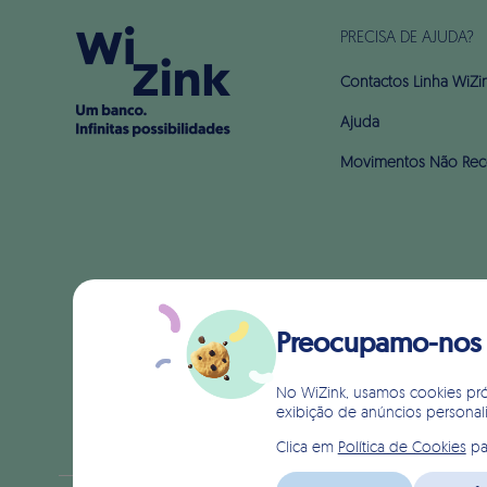
PRECISA DE AJUDA?
Contactos Linha WiZi
Ajuda
Movimentos Não Rec
Preocupamo-nos c
No WiZink, usamos cookies própr
exibição de anúncios personal
Clica em
Política de Cookies
pa