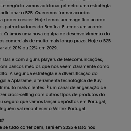
e negócio vamos adicionar primeiro uma estratégia
s adicionar o B2B. Queremos formar acordos
ara poder crescer. Hoje temos um magnífico acordo
os patrocinadores do Benfica. E temos um acordo
. Criámos uma nova equipa de desenvolvimento do
os comerciais de muito mais longo prazo. Hoje o B2B
gar até 20% ou 22% em 2029.
istas e com alguns players de telecomunicações,
com bancos médios que nos veem claramente como
dito. A segunda estratégia é a diversificação do
tugal a Aplazame, a ferramenta tecnológica de Buy
ir muito mais clientes. É um canal de angariação de
zer cross-selling com outros tipos de produtos do
tou seguro que vamos lançar depósitos em Portugal,
ninguém vai reconhecer o Wizink Portugal.
s?
 se tudo correr bem, será em 2026 e isso nos