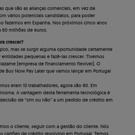
as que são as alianças comerciais, em vez de
 com vários potenciais candidatos, para poder
omo fazemos em Espanha. Nos próximos cinco anos
a 60 milhões de euros.
ra crescer?
égico, mas se surgir alguma oportunidade certamente
entidades pequenas e fazê-las crescer. Tivemos
lazame [empresa de financiamento flexível]. O
de Buy Now Pay Later que vamos lançar em Portugal
mos eram 10 trabalhadores, agora são 90. Em
tónoma. A vantagem desta ferramenta tecnológica é
 decisão de “sim ou não” a um pedido de crédito em
imos o cliente, seguir com a gestão do cliente. Nós
 cartões de crédito revolving em Portugal. Temos