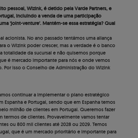
o pessoal, Wizink, é detido pela Varde Partners, e
ortugal, incluindo a venda de uma participação
uma ‘joint-venture’. Mantém-se essa estratégia? Qual
al acionista. No ano passado tentámos uma aliança
ra o Wizink poder crescer, mas a verdade é o banco
 a totalidade da sucursal e não quisemos porque
 que é mercado importante para nós e onde vemos
. Por isso o Conselho de Administração do Wizink
amos continuar a implementar o plano estratégico
 em Espanha e Portugal, sendo que em Espanha temos
 meio milhão de clientes em Portugal. Queremos fazer
 termos de clientes. Provavelmente vamos tentar
entes ou 800 mil clientes até 2028 ou 2029. Temos
ugal, que é um mercado prioritário e importante para