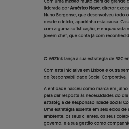
Com uma missão muito clara de grande cons
liderada por
Américo Nave
, diretor exec
Nuno Bergonse, que desenvolveu todo o 
desde o início, apadrinha esta causa. Casu
com alguma sofisticação, e enquadrada n
jovem chef, que conta já com reconhecid
O WiZink lança a sua estratégia de RSC e
Com esta iniciativa em Lisboa e outra se
de Responsabilidade Social Corporativa.
A entidade nasceu como marca em julho 
para dar resposta às necessidades do dia 
estratégia de Responsabilidade Social Co
Uma estratégia assente em seis eixos d
ambiente, os seus clientes, os seus cola
governo, e a sua gestão como companhi