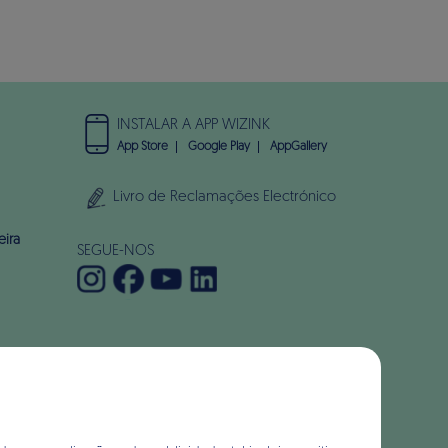
INSTALAR A APP WIZINK
App Store
Google Play
AppGallery
Livro de Reclamações Electrónico
eira
SEGUE-NOS