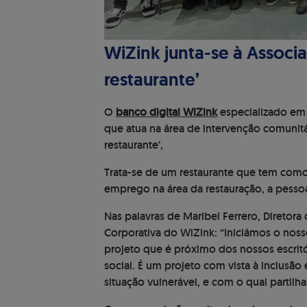
WiZink junta-se à Associ
restaurante’
O
banco digital WiZink
especializado e
que atua na área de intervenção comunitá
restaurante’,
Trata-se de um restaurante que tem como
emprego na área da restauração, a pess
Nas palavras de Maribel Ferrero, Diretor
Corporativa do WiZink: “Iniciámos o no
projeto que é próximo dos nossos escritó
social. É um projeto com vista à inclusã
situação vulnerável, e com o qual partil