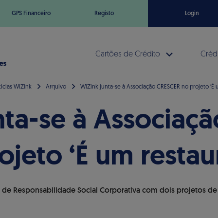
GPS Financeiro
Registo
Login
Cartões de Crédito
Crédi
icias WiZink
Arquivo
WiZink junta-se à Associação CRESCER no projeto ‘É 
nta-se à Associaç
ojeto ‘É um restau
a de Responsabilidade Social Corporativa com dois projetos 