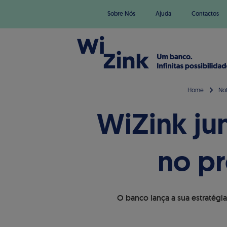
Sobre Nós
Ajuda
Contactos
Home
Not
WiZink ju
no pr
O banco lança a sua estratégi