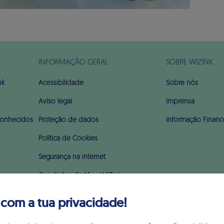
INFORMAÇÃO GERAL
SOBRE WIZINK
nk
Acessibilidade
Sobre nós
Aviso legal
Imprensa
onhecidos
Proteção de dados
Informação Financ
Política de Cookies
Segurança na internet
Condições Cartões WiZink
Preçário
om a tua privacidade!
Glossário