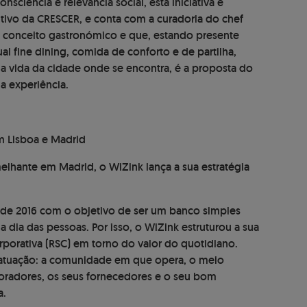
ciência e relevância social, esta iniciativa é
utivo da CRESCER, e conta com a curadoria do chef
conceito gastronómico e que, estando presente
al fine dining, comida de conforto e de partilha,
a vida da cidade onde se encontra, é a proposta do
a experiência.
m Lisboa e Madrid
melhante em Madrid, o WiZink lança a sua estratégia
de 2016 com o objetivo de ser um banco simples
a dia das pessoas. Por isso, o WiZink estruturou a sua
rporativa (RSC) em torno do valor do quotidiano.
e atuação: a comunidade em que opera, o meio
boradores, os seus fornecedores e o seu bom
a.