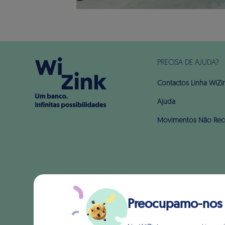
PRECISA DE AJUDA?
Contactos Linha WiZi
Ajuda
Movimentos Não Rec
Preocupamo-nos c