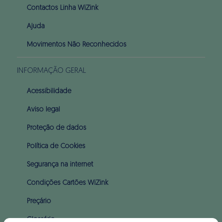
Contactos Linha WiZink
Ajuda
Movimentos Não Reconhecidos
INFORMAÇÃO GERAL
Acessibilidade
Aviso legal
Proteção de dados
Política de Cookies
Segurança na internet
Condições Cartões WiZink
Preçário
Glossário