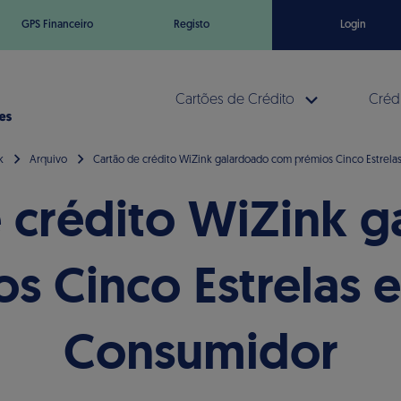
GPS Financeiro
Registo
Login
Cartões de Crédito
Crédi
k
Arquivo
Cartão de crédito WiZink galardoado com prémios Cinco Estrela
 crédito WiZink 
s Cinco Estrelas e
Consumidor