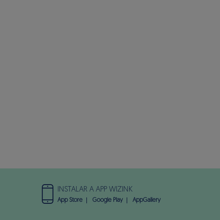
INSTALAR A APP WIZINK
App Store
Google Play
AppGallery