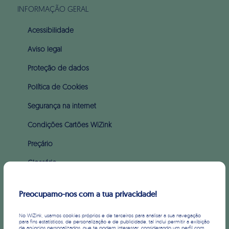
INFORMAÇÃO GERAL
Acessibilidade
Aviso legal
Proteção de dados
Política de Cookies
Segurança na internet
Condições Cartões WiZink
Preçário
Glossário
Apoio ao incumprimento (PARI & PERSI)
Preocupamo-nos com a tua privacidade!
SOBRE WIZINK
No WiZink, usamos cookies próprios e de terceiros para analisar a sua navegação
para fins estatísticos, de personalização e de publicidade, tal inclui permitir a exibição
de anúncios personalizados, que te podem interessar, considerando um perfil com