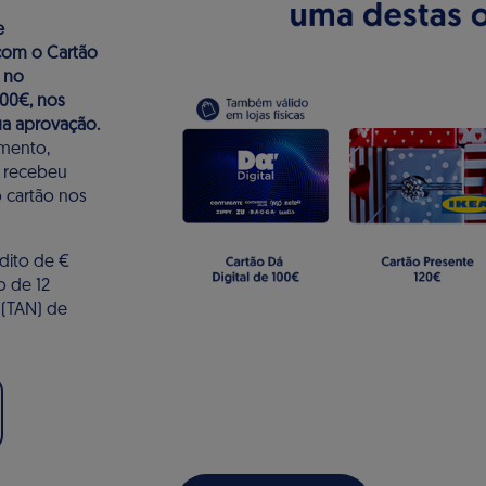
e
 com o Cartão
 no
00€, nos
ua aprovação.
imento,
e recebeu
 cartão nos
dito de €
o de 12
 (TAN) de