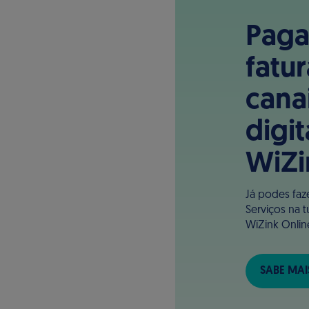
Paga
fatu
cana
digit
WiZi
Já podes fa
Serviços na 
WiZink Onlin
SABE MAI