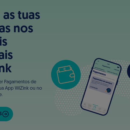
 as tuas
ras nos
is
ais
nk
zer Pagamentos de
tua App WiZink ou no
e.
S