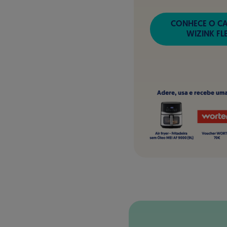
CONHECE O C
WIZINK FL