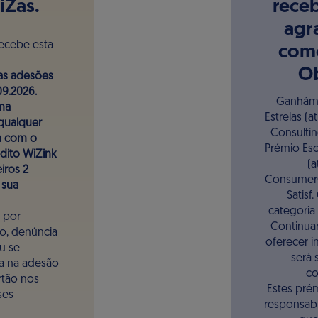
iZas.
rece
agr
recebe esta
como
Ob
as adesões
09.2026.
Ganhámo
ma
Estrelas (a
qualquer
Consultin
da com o
Prémio Es
dito WiZink
(a
iros 2
ConsumerC
 sua
Satisf
categoria 
a por
Continuar
o, denúncia
oferecer in
u se
será
a na adesão
co
tão nos
Estes prém
ses
responsabi