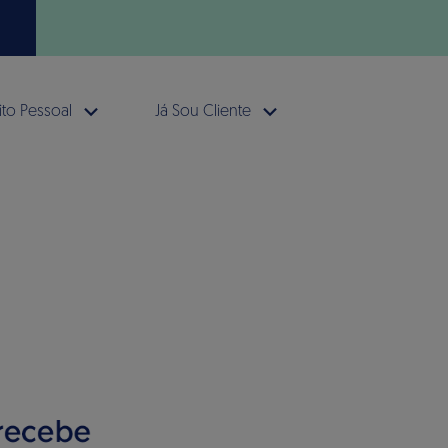
to Pessoal
Já Sou Cliente
Gan
comp
2% para S
Benfica
, 
compras
Benfica, 