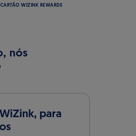
 CARTÃO WIZINK REWARDS
o, nós
o
WiZink, para
os