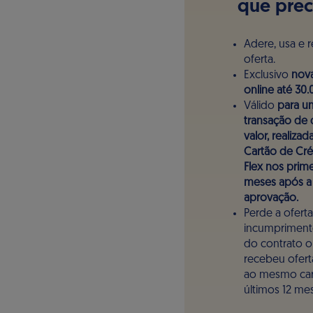
que prec
Adere, usa e 
oferta.
Exclusivo
nov
online até 30.
Válido
para u
transação de 
valor, realiza
Cartão de Cré
Flex nos prime
meses após a
aprovação.
Perde a ofert
incumpriment
do contrato o
recebeu ofert
ao mesmo car
últimos 12 me