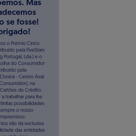
bemos. Mas
adecemos
 se fosse!
rigado!​
s o Prémio Cinco
tribuído pela FiveStars
g Portugal, Lda.) e o
colha do Consumidor
tribuído pela
hoice - Centro Aval.
. Consumidor), na
Cartões de Crédito. ​
 a trabalhar para lhe
finitas possibilidades
 sempre o nosso
mpromisso. ​
ios são da exclusiva
lidade das entidades