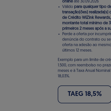
online
até 30.09.2026
Válido
para qualquer tipo d
transação(ões) realizada(s)
de Crédito WiZink Rewards,
montante total mínimo de 3
primeiros 2 meses após a s
Perde a oferta por incumpr
denúncia do contrato ou s
oferta na adesão ao mesmo
últimos 12 meses.
Exemplo para um limite de cré
1.500, com reembolso no praz
meses e à Taxa Anual Nominal
18,03%.
TAEG 18,5%