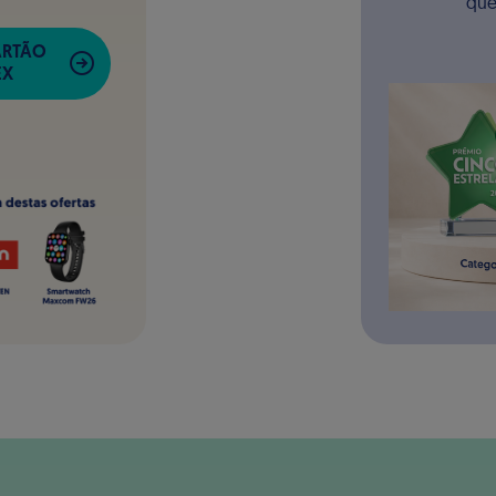
que
ARTÃO
EX