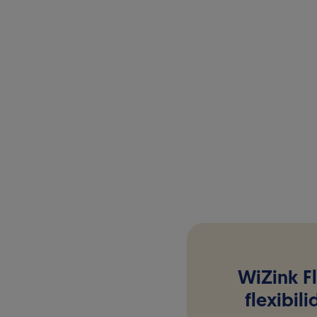
WiZink Fl
flexibil