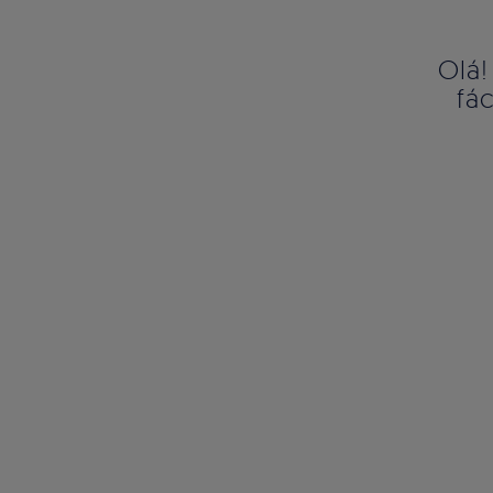
Olá!
fá