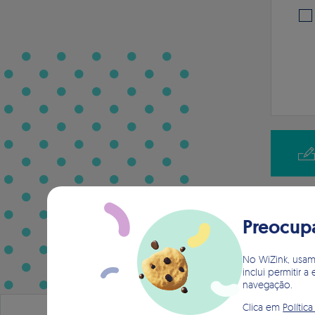
Preocup
No WiZink, usamo
inclui permitir 
navegação.
Clica em
Polític