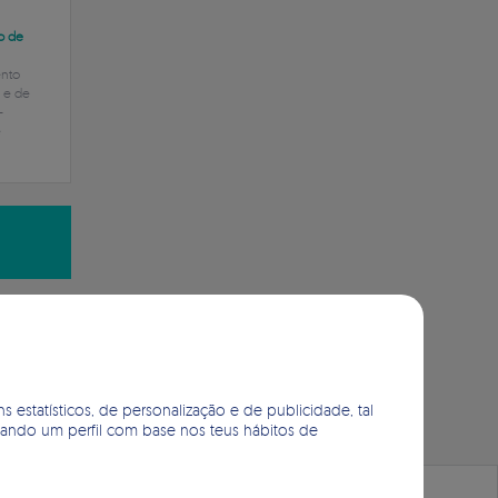
ão de
ento
e e de
–
e
O
s estatísticos, de personalização e de publicidade, tal
erando um perfil com base nos teus hábitos de