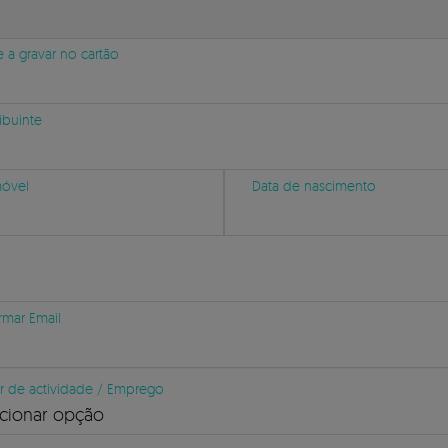
a gravar no cartão
ibuinte
móvel
Data de nascimento
rmar Email
r de actividade / Emprego
cionar opção