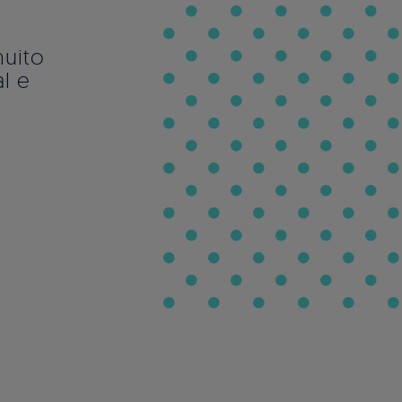
muito
l e