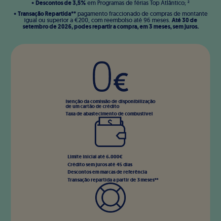
Descontos de 3,5%
•
em Programas de férias Top
Atlântico; ²
Transação Repartida**
•
pagamento fraccionado de compras de montante
Até 30 de
igual ou superior a €200, com reembolso até 96 meses.
setembro de 2026, podes repartir a compra, em 3 meses, sem juros.
Isenção da comissão de disponibilização
de um cartão de crédito
Taxa de abastecimento de combustível
Limite inicial até 6.000€
Crédito sem juros até 45 dias
Descontos em marcas de referência
Transação repartida a partir de 3 meses**