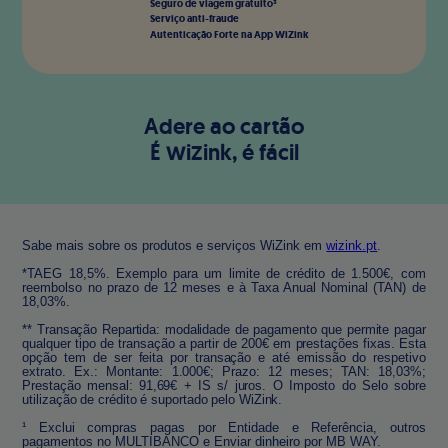
Seguro de viagem gratuito³
Serviço anti-fraude
Autenticação Forte na App WiZink
Adere ao cartão
É æiΩink, é fácil
Sabe mais sobre os produtos e serviços WiZink em
wizink.pt
.
*
TAEG 18,5%. Exemplo para um limite de crédito de 1.500€, com
reembolso no prazo de 12 meses e à Taxa Anual Nominal (TAN) de
18,03%.
**
Transação Repartida: modalidade de pagamento que permite pagar
qualquer tipo de transação a partir de 200€ em prestações fixas. Esta
opção tem de ser feita por transação e até emissão do respetivo
extrato. Ex.: Montante: 1.000€; Prazo: 12 meses; TAN: 18,03%;
Prestação mensal: 91,69€ + IS s/ juros. O Imposto do Selo sobre
utilização de crédito é suportado pelo WiZink.
¹
Exclui compras pagas por Entidade e Referência, outros
pagamentos no MULTIBANCO e Enviar dinheiro por MB WAY.